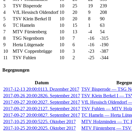
3
TSV Bisperode
10
25
19
239
4
VfL Hessisch Oldendorf
10
20
9
208
5
TSV Klein Berkel II
10
20
8
90
6
TC Hameln
10
15
1
63
7
MTV Fürstenberg
10
13
-4
54
8
TSG Negenborn
10
7
-16
-315
9
Herta Lütgenade
10
6
-16
-190
10
MTV Coppenbrügge
10
3
-23
-387
11
TSV Fuhlen
10
2
-25
-344
Begegnungen
Datum
Begegn
2017-12-13 20:00:01
13. Dezember 2017
TSV Bisperode — TSG N
2017-09-26 20:00:28
26. September 2017
TSV Klein Berkel I — TSV
2017-09-27 20:00:20
27. September 2017
VfL Hessisch Oldendorf 
2017-09-27 20:00:21
27. September 2017
TSV Fuhlen — MTV Holz
2017-09-27 20:00:08
27. September 2017
TC Hameln — Herta Lütg
2017-10-25 20:00:52
25. Oktober 2017
MTV Holzminden — TC 
2017-10-25 20:00:20
25. Oktober 2017
MTV Fürstenberg — TSV 